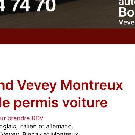
nd Vevey Montreux
le permis voiture
our prendre RDV
glais, italien et allemand.
r Vevey, Blonay et Montreux