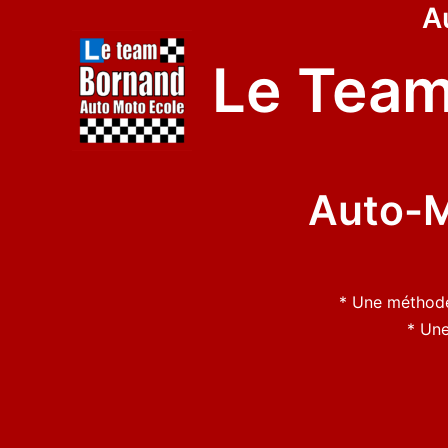
A
Aller
au
Le Team
contenu
Auto-M
* Une méthode 
* Une