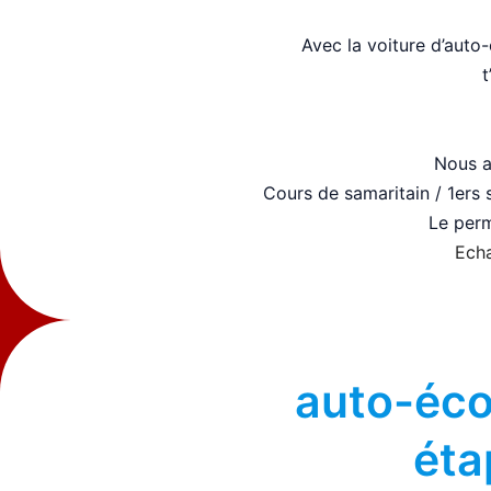
Avec la voiture d’auto
t
Nous a
Cours de samaritain / 1ers 
Le perm
Echa
auto-éco
éta