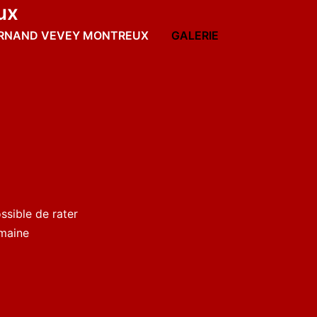
ux
ORNAND VEVEY MONTREUX
GALERIE
ssible de rater
umaine