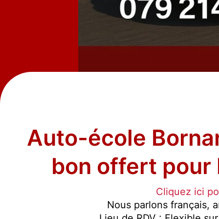
Auto-école Borna
bon offert pour 
Cliquez ici p
Nous parlons français, an
Lieu de RDV : Flexible su