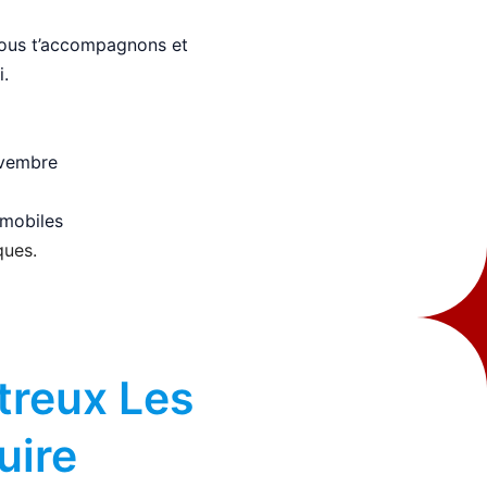
 Nous t’accompagnons et
i.
ovembre
omobiles
ques.
treux Les
uire