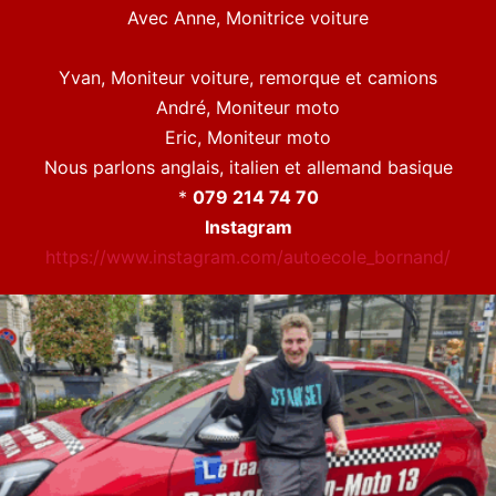
Avec Anne, Monitrice voiture
Yvan, Moniteur voiture, remorque et camions
André, Moniteur moto
Eric, Moniteur moto
Nous parlons anglais, italien et allemand basique
*
079 214 74 70
Instagram
https://www.instagram.com/autoecole_bornand/